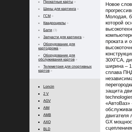
Прокатные карты
>
Новое слов
Шины для картинга
>
прогрессив
Молодая, 
ГСМ
>
которой ос
Квадроциклы
>
высокотехн
Багги
(3)
компьютерн
Запчасти для картинга
>
проката и 
Оборудование для
высокоточн
картодрома
>
конструкци
Оборудование для
30ХГСА, ди
обслуживания картов
>
ширина – 1
Телеметрия для спортивных
картов
>
сплава ПНД
независима
перегородк
Loncin
защита дви
2 V
technologi
AGV
«АвтоВаз» 
AIM
обслужива
двигателя
AMB
GX мощност
AXO
сцеплением
BLD