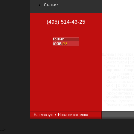
Статьи
(495) 514-43-25
Шлема | Перчатки |
Комбинезоны | По
Аксессуары | Sa
Куртки | 1 | Спе
картинга | Спор
Квадроциклы 
WHEELMAN | Dako
Смазочные матер
KART | DINO | З
обслуживани
хронометража д
отбойники для т
трассы | Рулевое
Телеметрия для
На главную
•
Новинки каталога
-->