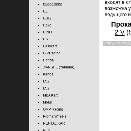
входят в с
Bridgestone
возможна у
CF
ведущего и
CRG
Прока
Dako
2 V
(
DINO
DS
Статьи по проду
Easykart
G.P.Racing
Honda
JIANSHE (Yamaha)
Kenda
LS2
LS2
MBA Kart
Motul
OMP Racing
Proma Wheels
RENTAL KART
RLG