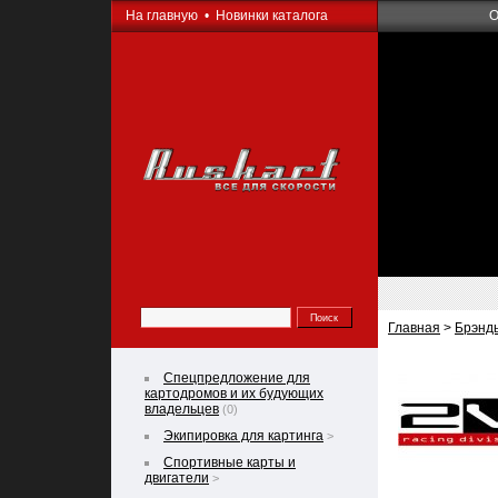
На главную
•
Новинки каталога
О
Главная
>
Брэнд
Спецпредложение для
картодромов и их будующих
владельцев
(0)
Экипировка для картинга
>
Спортивные карты и
двигатели
>